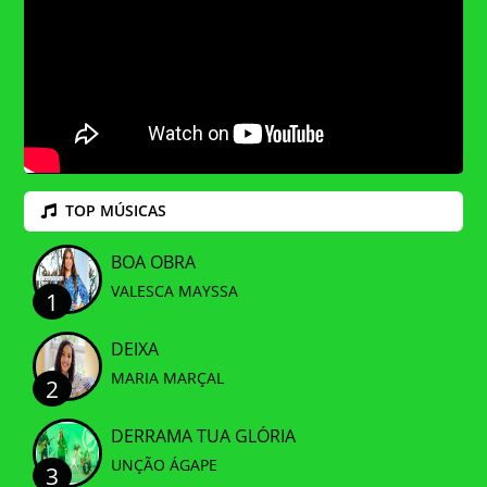
TOP MÚSICAS
BOA OBRA
VALESCA MAYSSA
1
DEIXA
MARIA MARÇAL
2
DERRAMA TUA GLÓRIA
UNÇÃO ÁGAPE
3